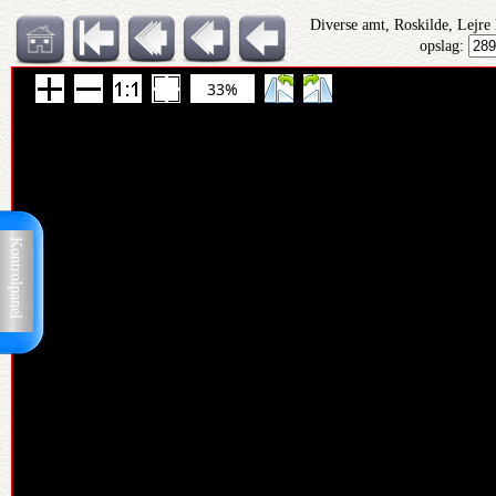
Diverse amt, Roskilde, Lejre
opslag:
33%
Kontrolpanel