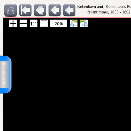
København amt, Københavns Polit
fruentimmer, 1855 - 1862
20%
Kontrolpanel