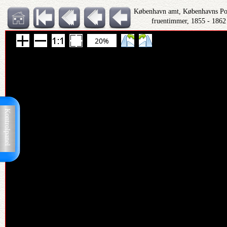
København amt, Københavns Polit
fruentimmer, 1855 - 1862
20%
Kontrolpanel