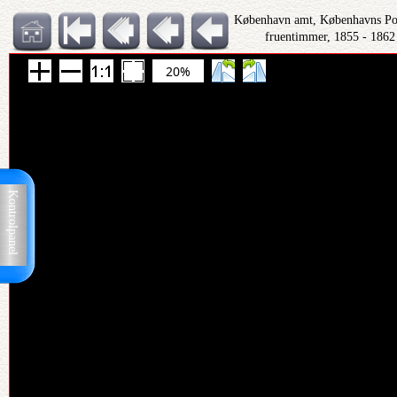
København amt, Københavns Polit
fruentimmer, 1855 - 1862
20%
Kontrolpanel