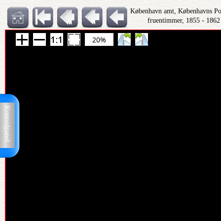
København amt, Københavns Polit
fruentimmer, 1855 - 1862
20%
Kontrolpanel