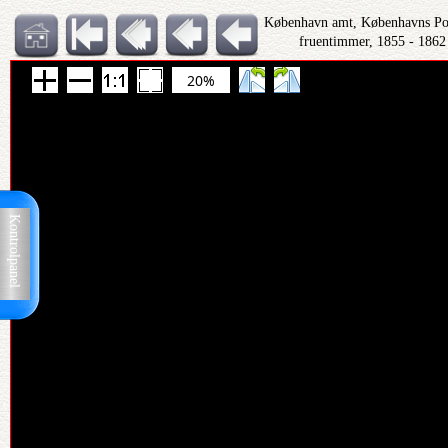
København amt, Københavns Polit
fruentimmer, 1855 - 1862
20%
Kontrolpanel