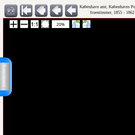
København amt, Københavns Polit
fruentimmer, 1855 - 1862
20%
Kontrolpanel