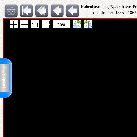
København amt, Københavns Polit
fruentimmer, 1855 - 1862
20%
Kontrolpanel