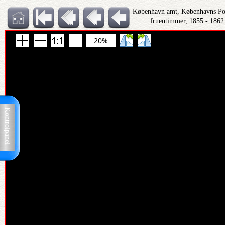
København amt, Københavns Polit
fruentimmer, 1855 - 1862
20%
Kontrolpanel