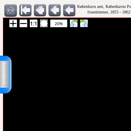
København amt, Københavns Polit
fruentimmer, 1855 - 1862
20%
Kontrolpanel