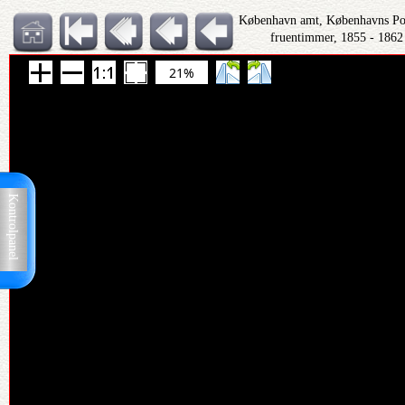
København amt, Københavns Polit
fruentimmer, 1855 - 1862
21%
Kontrolpanel