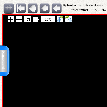
København amt, Københavns Polit
fruentimmer, 1855 - 1862
20%
Kontrolpanel