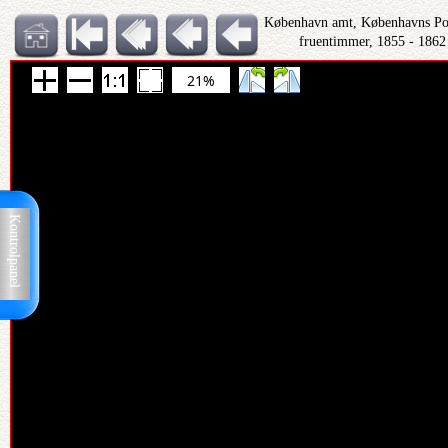
København amt, Københavns Polit
fruentimmer, 1855 - 1862
21%
Kontrolpanel