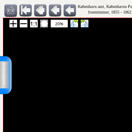
København amt, Københavns Polit
fruentimmer, 1855 - 1862
20%
Kontrolpanel