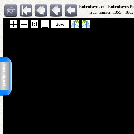
København amt, Københavns Polit
fruentimmer, 1855 - 1862
20%
Kontrolpanel