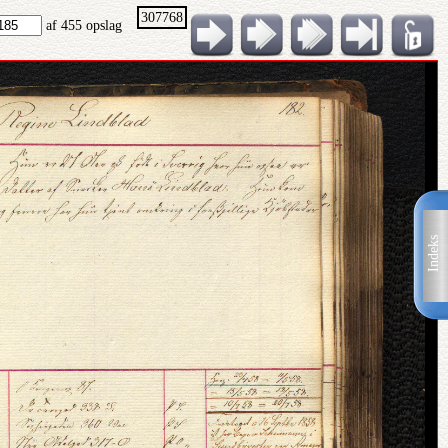
307768
af 455 opslag
Indeks