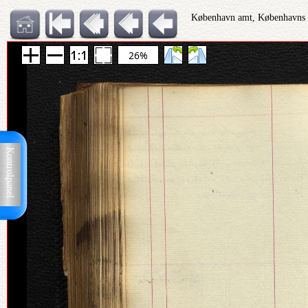
København amt, Københavns Po
26%
Kontrolpanel