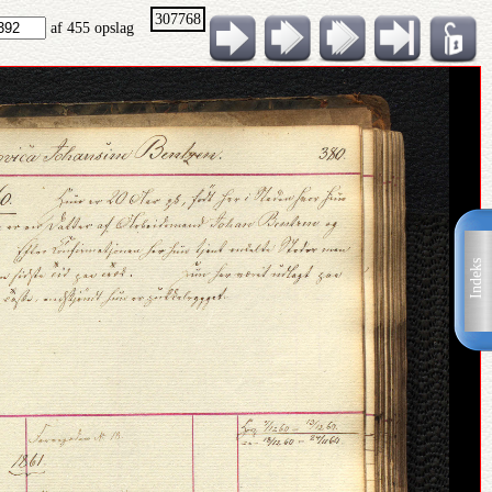
307768
af 455 opslag
Indeks