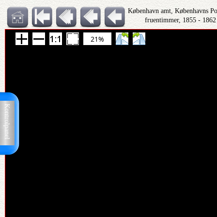
København amt, Københavns Polit
fruentimmer, 1855 - 1862
21%
Kontrolpanel