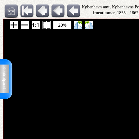
København amt, Københavns Polit
fruentimmer, 1855 - 1862
20%
Kontrolpanel