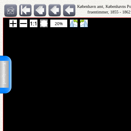
København amt, Københavns Polit
fruentimmer, 1855 - 1862
20%
Kontrolpanel