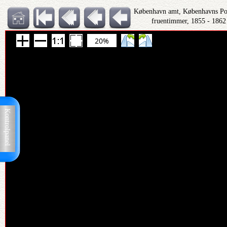
København amt, Københavns Polit
fruentimmer, 1855 - 1862
20%
Kontrolpanel