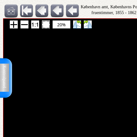
København amt, Københavns Polit
fruentimmer, 1855 - 1862
20%
Kontrolpanel