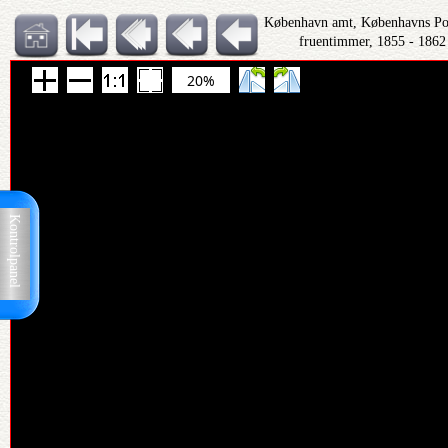
København amt, Københavns Polit
fruentimmer, 1855 - 1862
20%
Kontrolpanel